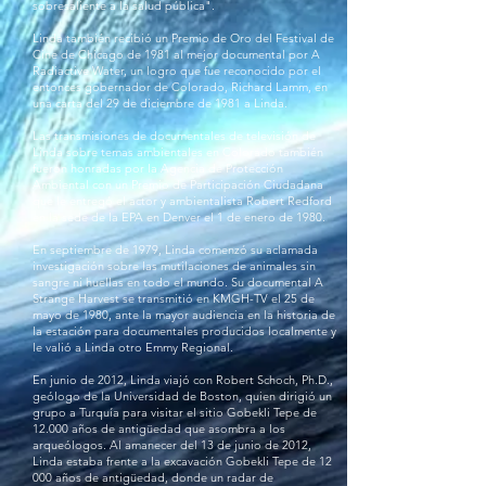
sobresaliente a la salud pública".
Linda también recibió un Premio de Oro del Festival de
Cine de Chicago de 1981 al mejor documental por A
Radiactive Water, un logro que fue reconocido por el
entonces gobernador de Colorado, Richard Lamm, en
una carta del 29 de diciembre de 1981 a Linda.
Las transmisiones de documentales de televisión de
Linda sobre temas ambientales en Colorado también
fueron honradas por la Agencia de Protección
Ambiental con un Premio de Participación Ciudadana
que le entregó el actor y ambientalista Robert Redford
en la sede de la EPA en Denver el 1 de enero de 1980.
En septiembre de 1979, Linda comenzó su aclamada
investigación sobre las mutilaciones de animales sin
sangre ni huellas en todo el mundo. Su documental A
Strange Harvest se transmitió en KMGH-TV el 25 de
mayo de 1980, ante la mayor audiencia en la historia de
la estación para documentales producidos localmente y
le valió a Linda otro Emmy Regional.
En junio de 2012, Linda viajó con Robert Schoch, Ph.D.,
geólogo de la Universidad de Boston, quien dirigió un
grupo a Turquía para visitar el sitio Gobekli Tepe de
12.000 años de antigüedad que asombra a los
arqueólogos. Al amanecer del 13 de junio de 2012,
Linda estaba frente a la excavación Gobekli Tepe de 12
000 años de antigüedad, donde un radar de