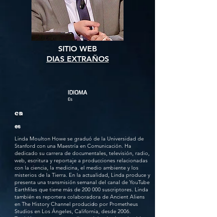
SITIO WEB
DIAS EXTRAÑOS
IDIOMA
IDIOMA
Es
en
es
en
es
Linda Moulton Howe se graduó de la Universidad de
Stanford con una Maestría en Comunicación. Ha
dedicado su carrera de documentales, televisión, radio,
web, escritura y reportaje a producciones relacionadas
con la ciencia, la medicina, el medio ambiente y los
misterios de la Tierra. En la actualidad, Linda produce y
presenta una transmisión semanal del canal de YouTube
Earthfiles que tiene más de 200 000 suscriptores. Linda
también es reportera colaboradora de Ancient Aliens
en The History Channel producido por Prometheus
Studios en Los Ángeles, California, desde 2006.