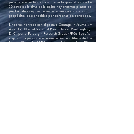
penetración profunda ha confirmado que debajo de los
30 acres de la cima de la colina hay enormes pilares de
piedra caliza dispuestos en patrones de anillos con
propósitos desconocidos por personas desconocidas.
Linda fue honrada con el premio Courage In Journalism
Award 2010 en el National Press Club en Washington,
D. C., por el Paradigm Research Group (PRG). Ese año
viajó con la producción televisiva Ancient Aliens de The
History Channel a RAF Bentwaters Woodbridge AFB en
el 30.º aniversario del fenómeno de las luces, los rayos
y las naves allí en diciembre de 1980.
Soy un párrafo. Haz clic aquí para
agregar tu propio texto y edítame. Es
muy sencillo.
Todos los talleres