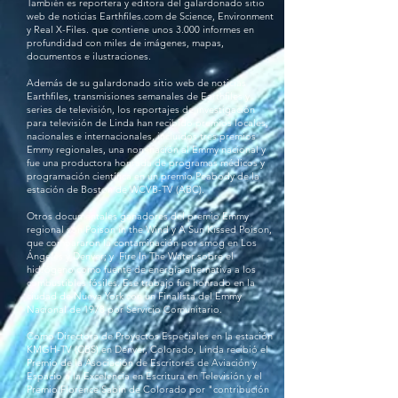
También es reportera y editora del galardonado sitio
web de noticias Earthfiles.com de Science, Environment
y Real X-Files. que contiene unos 3.000 informes en
profundidad con miles de imágenes, mapas,
documentos e ilustraciones.
Además de su galardonado sitio web de noticias
Earthfiles, transmisiones semanales de Earthfiles y
series de televisión, los reportajes de investigación
para televisión de Linda han recibido premios locales,
nacionales e internacionales, incluidos tres premios
Emmy regionales, una nominación al Emmy nacional y
fue una productora honrada de programas médicos y
programación científica en un premio Peabody de la
estación de Boston de WCVB-TV (ABC).
Otros documentales ganadores del premio Emmy
regional son Poison in the Wind y A Sun Kissed Poison,
que compararon la contaminación por smog en Los
Ángeles y Denver; y Fire In The Water sobre el
hidrógeno como fuente de energía alternativa a los
combustibles fósiles. Ese trabajo fue honrado en la
ciudad de Nueva York con un Finalista del Emmy
Nacional de 1978 por Servicio Comunitario.
Como Directora de Proyectos Especiales en la estación
KMGH-TV (CBS) en Denver, Colorado, Linda recibió el
Premio de la Asociación de Escritores de Aviación y
Espacio a la Excelencia en Escritura en Televisión y el
Premio Florence Sabin de Colorado por "contribución