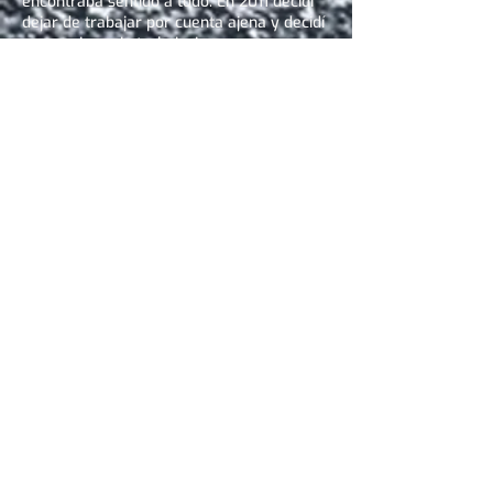
encontraba sentido a todo. En 2011 decidí
dejar de trabajar por cuenta ajena y decidí
crear mi propio trabajo. Las cosas no
salieron como pensaba y tuve que
enfrentar la realidad de que todo el
universo estaba conspirando para que yo
fuera en otra dirección. Desde muy
temprano comencé a participar en cursos
de desarrollo personal porque me atraía
este mundo y me gustaba ayudar a los
demás a través de mi experiencia de vida.
Después de un tiempo de dudas y
aceptación de pasar de un mundo muy
cartesiano a un mundo más sutil, se hizo
evidente que estaba en el camino
correcto. En 2015 abrí mi consulta en Gard
donde practiqué tratamientos energéticos,
en 2016 descubrí los Archivos Akáshicos y
allí mi vida cobró todo su significado. Me
sentí perfectamente en casa en estas
frecuencias... De descubrimiento en
descubrimiento a través de los mensajes
que recibí, pude comprender el significado