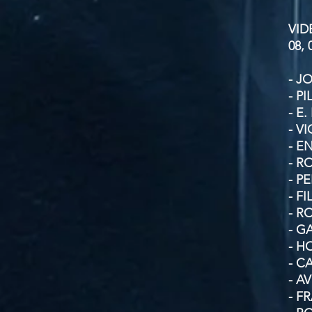
VID
08, 
- J
- PI
- E.
- V
- E
- R
- P
- F
- R
- G
- H
- C
- A
- F