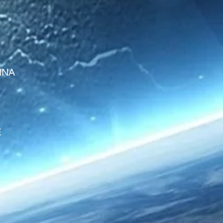
RINA
E