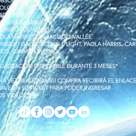
OBSON PINHEIRO
AOLO GUIZZARDI
UIDO FERRARI
EAMONN ANSBRO
ODRIGO FUENZALIDA
AOLA HARRIS CON JACQUES VALLÉE
ONSEJO GALÁCTICO (E. L LIGHT, PAOLA HARRIS, CA
ECO, CARMEN MAYMÓ).
SUALIZACIÓN DISPONIBLE DURANTE 3 MESES*
NA VEZ REALIZADA SU COMPRA RECIBIRÁ EL ENLAC
LAVE EN SU TICKET PARA PODER INGRESAR
OS VIDEOS**
Website & design by
WE ARE LOVE EXPERIENCE SL
CIF B56950736