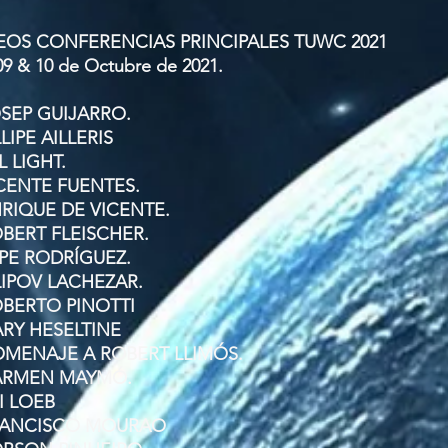
EOS CONFERENCIAS PRINCIPALES TUWC 2021
09 & 10 de Octubre de 2021.
OSEP GUIJARRO.
LLIPE AILLERIS
 L LIGHT.
ICENTE FUENTES.
NRIQUE DE VICENTE.
OBERT FLEISCHER.
EPE RODRÍGUEZ.
ILIPOV LACHEZAR.
OBERTO PINOTTI
ARY HESELTINE
OMENAJE A ROBERT LLIMÓS.
ARMEN MAYMÓ.
VI LOEB
RANCISCO MOURAO