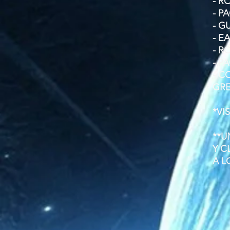
- R
- P
- G
- 
- R
- P
- C
GR
*VI
**U
Y C
A L