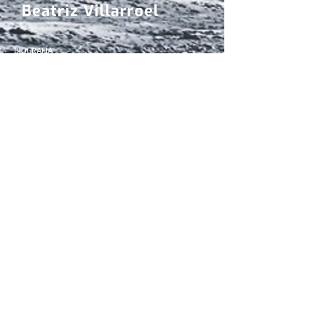
Beatriz Villarroel
BIOGRAFÍA
Beatriz Villarroel es doctora en astronomía por la Universidad de Uppsala, en
Suecia, y trabaja como Profesora Asistente en el Nordic Institute for
Theoretical Physics de Estocolmo. Realizó su posdoctorado Internacional
conjunto entre NORDITA y el Instituto de Astrofísica de Canarias, y es de
nacionalidad sueca, si bien tiene ascendencia española, al ser uno de sus
abuelos uno de los niños que durante la Guerra Civil fueron trasladados a la
Unión Soviética.
A lo largo de su carrera se le han otorgado varios galardones por su labor,
como el premio L’Oréal-Unesco For Women in Science, recibido en 2022, en
la categoría de International Rising Talents, y ha publicado artículos en
prestigiosas revistas científicas como Astronomical Journal, Astrophysical
Journal, Nature Physics y Monthly Notices of Royal Astronomical Society.
También ha participado como ponente en una de las populares
TEDx Talk
,
donde con desparpajo e inteligencia cautivó al público con su presentación
“Por qué deberíamos buscar artefactos alienígenas”.
Recientemente ha sido nombrada miembro del Consejo Asesor de la
Fundación SOL
, un instituto de nueva creación que pretende erigirse como
un centro de primer nivel para la investigación UAP, con objeto de realizar
una investigación académica, bien financiada y de vanguardia sobre el
fenómeno y sus amplias implicaciones. En su conferencia inaugural, que
tuvo lugar el pasado noviembre en la Universidad de Stanford, impartió una
charla
sobre dos proyectos que lidera, VASCO y EXOPROBE, que le han
reportado reconocimiento y suponen la puesta en práctica de nuevas e
imaginativas fórmulas para el estudio del fenómeno.